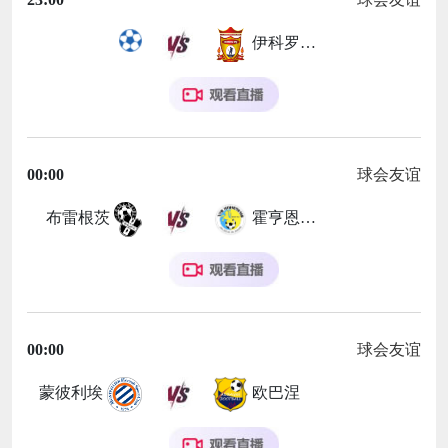
伊科罗杜城FC
00:00
球会友谊
布雷根茨
霍亨恩姆斯
00:00
球会友谊
蒙彼利埃
欧巴涅