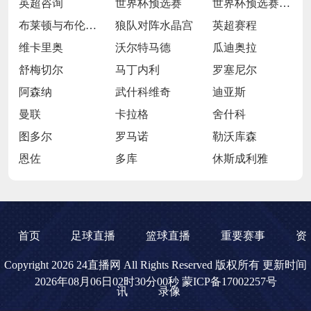
英超咨询
世界杯预选赛
世界杯预选赛直播
布莱顿与布伦特福德
狼队对阵水晶宫
英超赛程
维卡里奥
沃尔特马德
瓜迪奥拉
舒梅切尔
马丁内利
罗塞尼尔
阿森纳
武什科维奇
迪亚斯
曼联
卡拉格
舍什科
图多尔
罗马诺
勒沃库森
恩佐
多库
休斯成利雅
首页
足球直播
篮球直播
重要赛事
资
Copyright 2026 24直播网 All Rights Reserved 版权所有 更新时间
2026年08月06日02时30分00秒
蒙ICP备17002257号
讯
录像