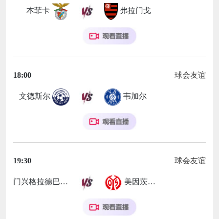
本菲卡
弗拉门戈
18:00
球会友谊
文德斯尔
韦加尔
19:30
球会友谊
门兴格拉德巴赫女足
美因茨女足