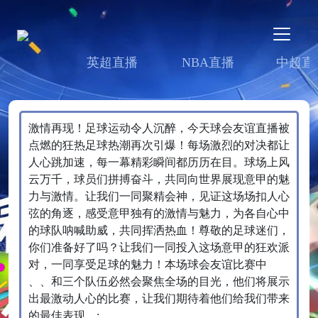
英超直播
NBA直播
中超直
激情再现！足球运动令人沉醉，今天球会友谊直播被
点燃的狂热足球热潮再次引爆！每场激烈的对决都让
人心跳加速，每一幕精彩瞬间都历历在目。球场上风
云万千，球员们拼搏奋斗，共同向世界展现意甲的魅
力与激情。让我们一同聚精会神，见证这场场扣人心
弦的角逐，感受意甲独有的激情与魅力，为各自心中
的球队呐喊助威，共同挥洒热血！尊敬的足球迷们，
你们准备好了吗？让我们一同投入这场意甲的狂欢派
对，一同享受足球的魅力！本场球会友谊比赛中
、、和三个队伍必然会聚焦全场的目光，他们将展示
出最激动人心的比赛，让我们期待着他们给我们带来
的最佳表现。;