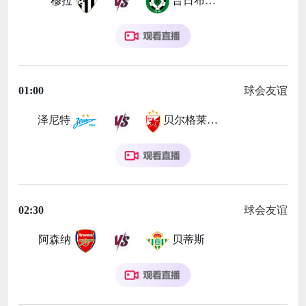
穆拉
普日布拉姆
01:00
球会友谊
泽尼特
贝尔格莱德红星
02:30
球会友谊
阿森纳
贝蒂斯