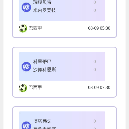
瑞模贝雷
0
米内罗竞技
0
巴西甲
08-09 05:30
科里蒂巴
0
沙佩科恩斯
0
巴西甲
08-09 07:30
博塔弗戈
0