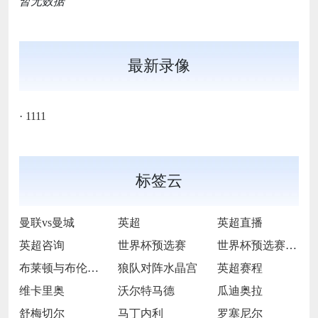
暂无数据
最新录像
·
1111
标签云
曼联vs曼城
英超
英超直播
英超咨询
世界杯预选赛
世界杯预选赛直播
布莱顿与布伦特福德
狼队对阵水晶宫
英超赛程
维卡里奥
沃尔特马德
瓜迪奥拉
舒梅切尔
马丁内利
罗塞尼尔