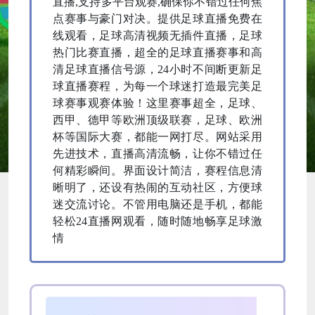
直播,支持多平台观赛,确保你不错过任何焦
点赛事与豪门对决。提供足球直播免费在
线观看，足球高清视频无插件直播，足球
热门比赛直播，超全的足球直播赛事和高
清足球直播信号源，24小时不间断更新足
球直播赛程，为每一个球迷打造最完美足
球赛事观赛体验！这里赛事超全，足球、
西甲、德甲等欧洲顶级联赛，足球、欧洲
杯等国际大赛，都能一网打尽。网站采用
先进技术，直播高清流畅，让你不错过任
何精彩瞬间。界面设计简洁，赛程信息清
晰明了，还设有热闹的互动社区，方便球
迷交流讨论。不管用电脑还是手机，都能
轻松24直播网观看，随时随地畅享足球激
情