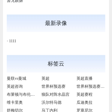
暂无数据
最新录像
·
1111
标签云
曼联vs曼城
英超
英超直播
英超咨询
世界杯预选赛
世界杯预选赛直播
布莱顿与布伦特福德
狼队对阵水晶宫
英超赛程
维卡里奥
沃尔特马德
瓜迪奥拉
舒梅切尔
马丁内利
罗塞尼尔