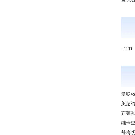
·
1111
曼联v
英超
维卡
舒梅