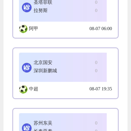
圣塔菲联
0
拉努斯
0
阿甲
08-07 06:00
北京国安
0
深圳新鹏城
0
中超
08-07 19:35
苏州东吴
0