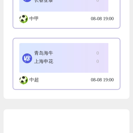
长春亚泰
0
中甲
08-08 19:00
青岛海牛
0
上海申花
0
中超
08-08 19:00