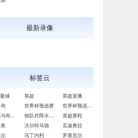
最新录像
标签云
s曼城
英超
英超直播
咨询
世界杯预选赛
世界杯预选赛直播
布莱顿与布伦特福德
狼队对阵水晶宫
英超赛程
里奥
沃尔特马德
瓜迪奥拉
切尔
马丁内利
罗塞尼尔