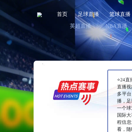
首页
足球直播
篮球直播
英超直播
NBA直播
⭐️2
直播视
多平台
播，足
一个球
国际大
程信息
看，随