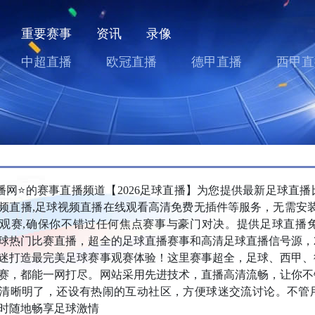
重要赛事
资讯
录像
中超直播
欧冠直播
德甲直播
西甲直
4直播网⭐️的赛事直播频道【2026足球直播】为您提供最新足球
频直播,足球视频直播在线观看高清免费无插件等服务，无需安装
观赛,确保你不错过任何焦点赛事与豪门对决。提供足球直播
球热门比赛直播，超全的足球直播赛事和高清足球直播信号源，
迷打造最完美足球赛事观赛体验！这里赛事超全，足球、西甲、
赛，都能一网打尽。网站采用先进技术，直播高清流畅，让你不
清晰明了，还设有热闹的互动社区，方便球迷交流讨论。不管用
时随地畅享足球激情