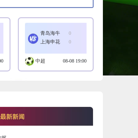
青岛海牛
0
上海申花
0
00
中超
08-08 19:00
数据