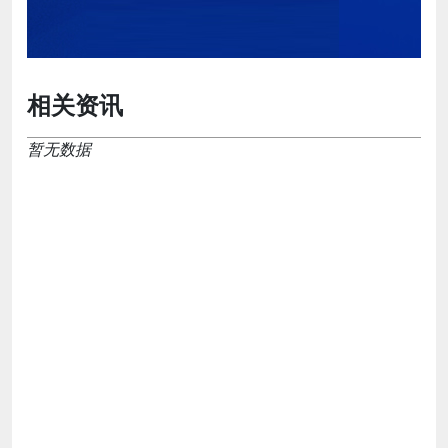
相关资讯
暂无数据