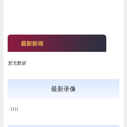
暂无数据
最新录像
·
1111