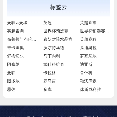
标签云
曼联vs曼城
英超
英超直播
英超咨询
世界杯预选赛
世界杯预选赛直播
布莱顿与布伦特福德
狼队对阵水晶宫
英超赛程
维卡里奥
沃尔特马德
瓜迪奥拉
舒梅切尔
马丁内利
罗塞尼尔
阿森纳
武什科维奇
迪亚斯
曼联
卡拉格
舍什科
图多尔
罗马诺
勒沃库森
恩佐
多库
休斯成利雅